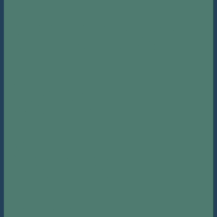
American
Cars
Mania