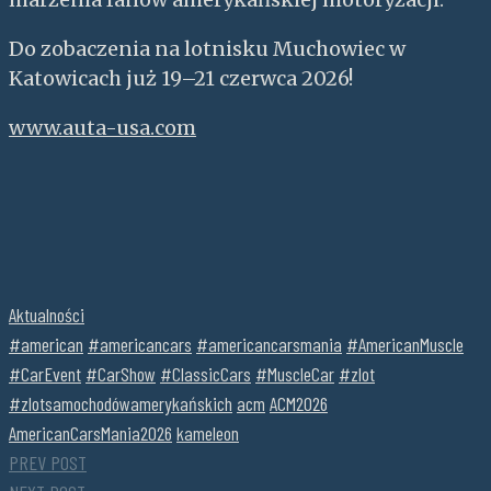
Do zobaczenia na lotnisku Muchowiec w
Katowicach już 19–21 czerwca 2026!
www.auta-usa.com
Aktualności
#american
#americancars
#americancarsmania
#AmericanMuscle
#CarEvent
#CarShow
#ClassicCars
#MuscleCar
#zlot
#zlotsamochodówamerykańskich
acm
ACM2026
AmericanCarsMania2026
kameleon
PREV POST