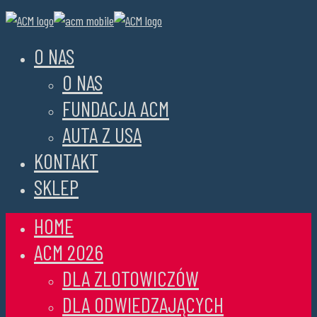
O NAS
O NAS
FUNDACJA ACM
AUTA Z USA
KONTAKT
SKLEP
HOME
ACM 2026
DLA ZLOTOWICZÓW
DLA ODWIEDZAJĄCYCH