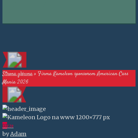
2026
Strona główna
»
Firma Kameleon sponsorem American Cars
Mania 2026
03
cze
by
Adam