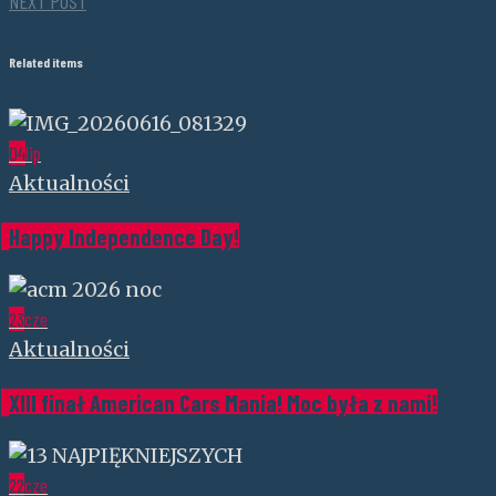
NEXT POST
Related items
04
lip
Aktualności
Happy Independence Day!
23
cze
Aktualności
XIII finał American Cars Mania! Moc była z nami!
22
cze