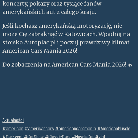
koncerty, pokazy oraz tysiące fanów
amerykańskich aut z całego kraju.
Jeśli kochasz amerykańską motoryzację, nie
może Cię zabraknąć w Katowicach. Wpadnij na
stoisko Autoplac.pl i poczuj prawdziwy klimat
American Cars Mania 2026!
Do zobaczenia na American Cars Mania 2026! 🔥
Aktualności
#american
#americancars
#americancarsmania
#AmericanMuscle
#CarEvent
#CarShow
#ClassicCars
#MuscleCar
#zlot