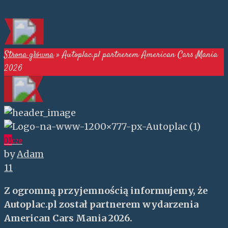
Strona główna
»
Autoplac.pl partnerem American Cars Mania
2026
03
cze
by
Adam
11
Z ogromną przyjemnością informujemy, że
Autoplac.pl został partnerem wydarzenia
American Cars Mania 2026.