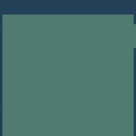
Autoplac.p
partnerem
American