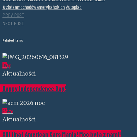
#zlotsamochodówamerykańskich
Autoplac
PREV POST
NEXT POST
Related items
04
lip
Aktualności
Happy Independence Day!
23
cze
Aktualności
XIII finał American Cars Mania! Moc była z nami!