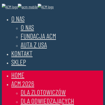
O NAS
O NAS
FUNDACJA ACM
AUTA Z USA
KONTAKT
SKLEP
HOME
ACM 2026
DLA ZLOTOWICZÓW
DLA ODWIEDZAJĄCYCH