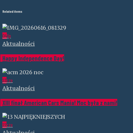
Related items
04
lip
Aktualności
Happy Independence Day!
23
cze
Aktualności
XIII finał American Cars Mania! Moc była z nami!
22
cze
Aktualności