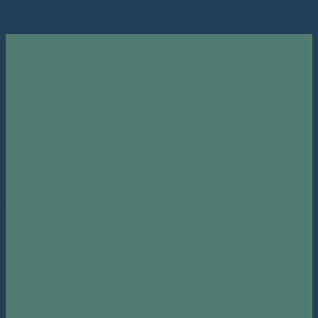
Różal i
American
Cars