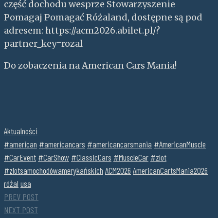
część dochodu wesprze Stowarzyszenie
Pomagaj Pomagać Różaland, dostępne są pod
adresem: https://acm2026.abilet.pl/?
partner_key=rozal
Do zobaczenia na American Cars Mania!
Aktualności
#american
#americancars
#americancarsmania
#AmericanMuscle
#CarEvent
#CarShow
#ClassicCars
#MuscleCar
#zlot
#zlotsamochodówamerykańskich
ACM2026
AmericanCartsMania2026
różal
usa
PREV POST
NEXT POST