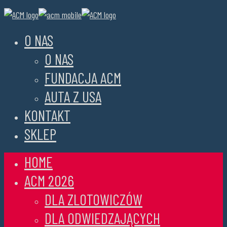
O NAS
O NAS
FUNDACJA ACM
AUTA Z USA
KONTAKT
SKLEP
HOME
ACM 2026
DLA ZLOTOWICZÓW
DLA ODWIEDZAJĄCYCH