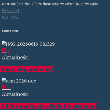
American Cars Mania
Boże Narodzenie
wesołych świąt
życzenia
PREV POST
NEXT POST
Related items
04
lip
Aktualności
Happy Independence Day!
23
cze
Aktualności
XIII finał American Cars Mania! Moc była z nami!