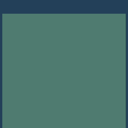
Wesołych
Świąt
Bożego