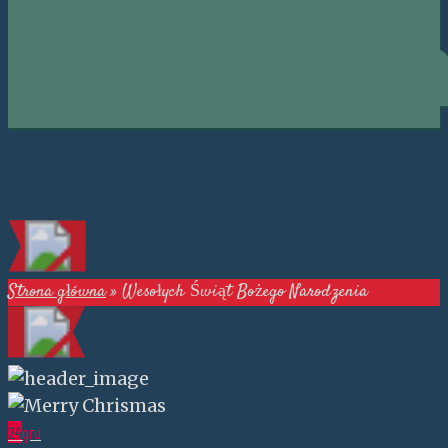
Narodzeni
Strona główna
»
Wesołych Świąt Bożego Narodzenia
24
gru