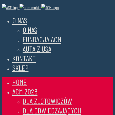
O NAS
O NAS
FUNDACJA ACM
AUTA Z USA
KONTAKT
SKLEP
HOME
ACM 2026
DLA ZLOTOWICZÓW
DLA ODWIEDZAJĄCYCH