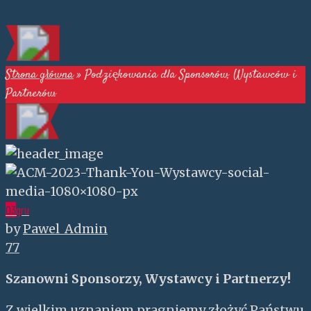
Strona główna
»
Podziękowania dla Sponsorów, Wystawców i
Partnerów.
03
gru
by
Pawel_Admin
77
Szanowni Sponsorzy, Wystawcy i Partnerzy!
Z wielkim uznaniem pragniemy złożyć Państwu