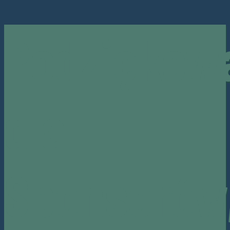
Podziękow
dla
Sponsorów