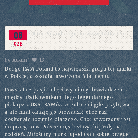
08
CZE
by
Adam
13
Dodge RAM Poland to największa grupa tej marki
w Polsce, a została utworzona 8 lat temu.
Powstała z pasji i chęci wymiany doświadczeń
między użytkownikami tego legendarnego
pickupa z USA. RAMów w Polsce ciągle przybywa,
a kto miał okazję go prowadzić choć raz-
doskonale rozumie dlaczego. Choć stworzony jest
do pracy, to w Polsce często służy do jazdy na
codzień. Miłośnicy marki upodobali sobie przede