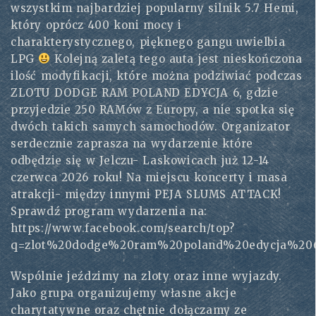
wszystkim najbardziej popularny silnik 5.7 Hemi,
który oprócz 400 koni mocy i
charakterystycznego, pięknego gangu uwielbia
LPG
Kolejną zaletą tego auta jest nieskończona
ilość modyfikacji, które można podziwiać podczas
ZLOTU DODGE RAM POLAND EDYCJA 6, gdzie
przyjedzie 250 RAMów z Europy, a nie spotka się
dwóch takich samych samochodów. Organizator
serdecznie zaprasza na wydarzenie które
odbędzie się w Jelczu- Laskowicach już 12-14
czerwca 2026 roku! Na miejscu koncerty i masa
atrakcji- między innymi PEJA SLUMS ATTACK!
Sprawdź program wydarzenia na:
https://www.facebook.com/search/top?
q=zlot%20dodge%20ram%20poland%20edycja%20
Wspólnie jeździmy na zloty oraz inne wyjazdy.
Jako grupa organizujemy własne akcje
charytatywne oraz chętnie dołączamy ze