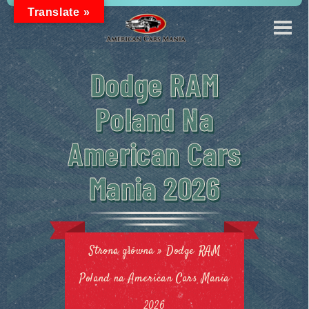
Translate »
Dodge RAM
Poland Na
American Cars
Mania 2026
Strona główna
»
Dodge RAM
Poland na American Cars Mania
2026