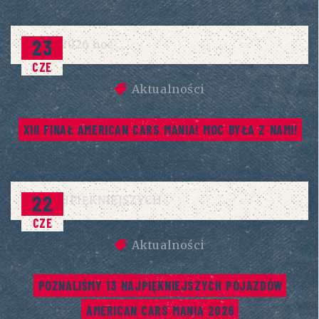
23
CZE
Aktualności
XIII FINAŁ AMERICAN CARS MANIA! MOC BYŁA Z NAMI!
22
CZE
Aktualności
POZNALIŚMY 13 NAJPIĘKNIEJSZYCH POJAZDÓW 
AMERICAN CARS MANIA 2026