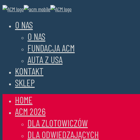
O NAS
O NAS
FUNDACJA ACM
AUTA Z USA
KONTAKT
SKLEP
HOME
ACM 2026
DLA ZLOTOWICZÓW
DLA ODWIEDZAJĄCYCH