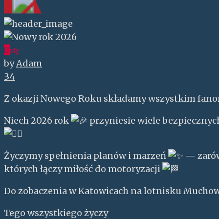
01
sty
by
Adam
34
Z okazji Nowego Roku składamy wszystkim fano
Niech 2026 rok
przyniesie wiele bezpieczny
Życzymy spełnienia planów i marzeń
— zarów
których łączy miłość do motoryzacji
Do zobaczenia w Katowicach na lotnisku Mucho
Tego wszystkiego życzy