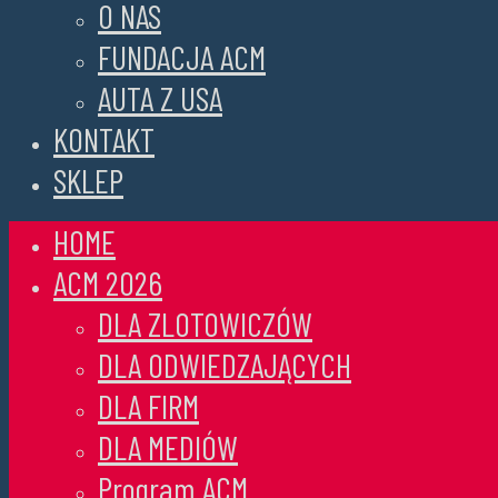
O NAS
FUNDACJA ACM
AUTA Z USA
KONTAKT
SKLEP
HOME
ACM 2026
DLA ZLOTOWICZÓW
DLA ODWIEDZAJĄCYCH
DLA FIRM
DLA MEDIÓW
Program ACM