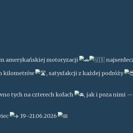
m amerykańskiej motoryzacji
najserdecz
ch kilometrów
, satysfakcji z każdej podróży
no tych na czterech kołach
, jak i poza nimi 
wiec
19–21.06.2026