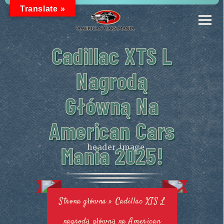
Translate »
Cadillac XTS L
Nagrodą
Główną Na
American Cars
Mania 2025!
Strona główna
»
Cadillac XTS L
nagrodą główną na American