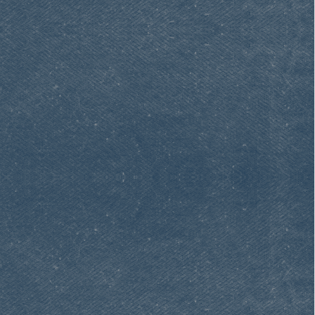
REGULAMIN SKLEPU AMERICAN CARS MANIA
KONTAKT
AMERICAN CARS MANIA
email: biuro@americancarsmania.pl
media@americancarsmania.pl