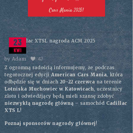
Cars Mania 2025!
23
KWI
by
Adam
47
Z ogromną radością informujemy, że podczas
tegorocznej edycji
American Cars Mania
, która
odbędzie się w dniach
20–22 czerwca
na terenie
Lotniska Muchowiec w Katowicach
, uczestnicy
zlotu i odwiedzjący będą mieli szansę zdobyć
niezwykłą nagrodę główną
– samochód
Cadillac
XTS L
!
Poznaj sponsorów nagrody głównej
!