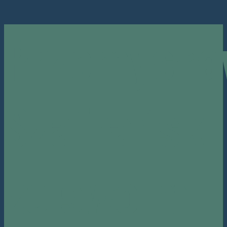
Przemysł
Szafrański
ze swoim