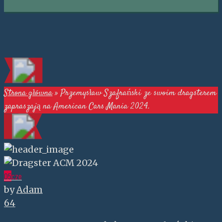
Strona główna
»
Przemysław Szafrański ze swoim dragsterem
zapraszają na American Cars Mania 2024.
05
cze
by
Adam
64