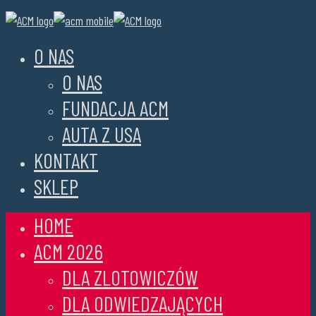
O NAS
O NAS
FUNDACJA ACM
AUTA Z USA
KONTAKT
SKLEP
HOME
ACM 2026
DLA ZLOTOWICZÓW
DLA ODWIEDZAJĄCYCH