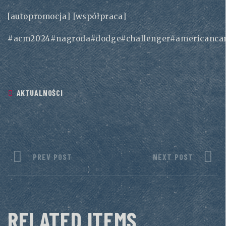
[autopromocja] [współpraca]
#acm2024
#nagroda
#dodge
#challenger
#americanca
AKTUALNOŚCI
PREV POST
NEXT POST
RELATED ITEMS