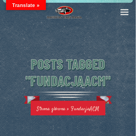
Translate »
POSTS TAGGED
"FUNDACJAACM"
Strona główna
»
FundacjaACM