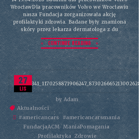
WrocławDla pracowników Volvo we Wrocławiu
nasza Fundacja zorganizowała akcję
profilaktyki zdrowia. Badane były znamiona
skóry przez lekarza dermatologa z du
CONTINUE READING
27
LIS
by
Adam
Aktualności
#americancars
#americancarsmania
FundacjaACM
ManiaPomagania
Profilaktyka
Zdrowie