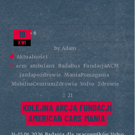
19
KWI
by
Adam
Aktualności
acm
ambulans
BadaBus
FundacjaACM
jazdapozdrowie
ManiaPomagania
MobilnaCentrumZdrowia
Volvo
Zdrowie
21
KOLEJNA AKCJA FUNDACJI
AMERICAN CARS MANIA
14-15.04.2026 Badania dla pracowników Volvo