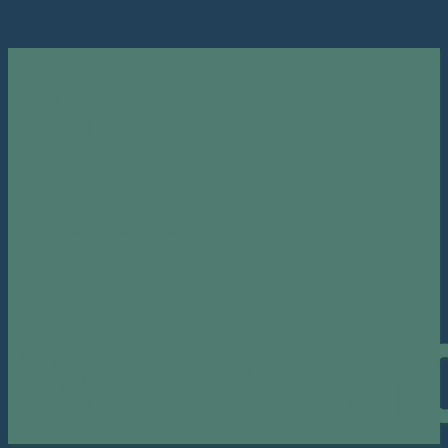
Posts
Tagged
"American