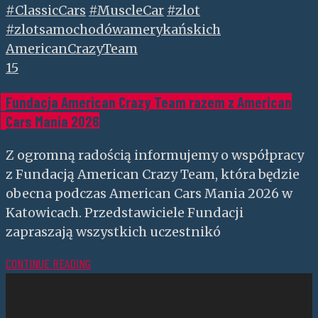
#ClassicCars
#MuscleCar
#zlot
#zlotsamochodówamerykańskich
AmericanCrazyTeam
15
Fundacja American Crazy Team razem z American
Cars Mania 2026
Z ogromną radością informujemy o współpracy
z Fundacją American Crazy Team, która będzie
obecna podczas American Cars Mania 2026 w
Katowicach. Przedstawiciele Fundacji
zapraszają wszystkich uczestnikó
CONTINUE READING