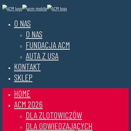
O NAS
O NAS
FUNDACJA ACM
AUTA Z USA
KONTAKT
SKLEP
HOME
ACM 2026
DLA ZLOTOWICZÓW
DLA ODWIEDZAJĄCYCH