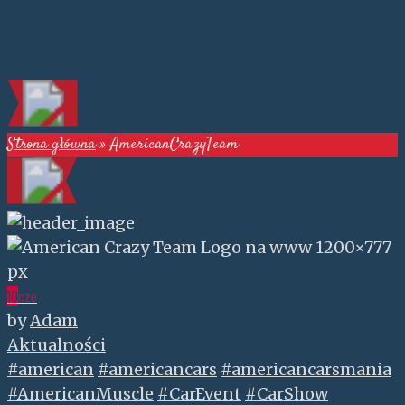
Strona główna
»
AmericanCrazyTeam
10
cze
by
Adam
Aktualności
#american
#americancars
#americancarsmania
#AmericanMuscle
#CarEvent
#CarShow