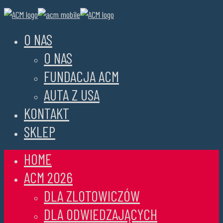
O NAS
O NAS
FUNDACJA ACM
AUTA Z USA
KONTAKT
SKLEP
HOME
ACM 2026
DLA ZLOTOWICZÓW
DLA ODWIEDZAJĄCYCH