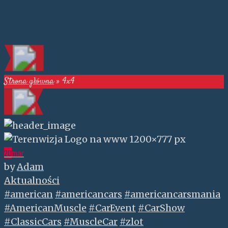
Strona główna
»
4x4
20
mar
by
Adam
Aktualności
#american
#americancars
#americancarsmania
#AmericanMuscle
#CarEvent
#CarShow
#ClassicCars
#MuscleCar
#zlot