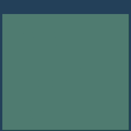
Posts
Tagged
"4×4"